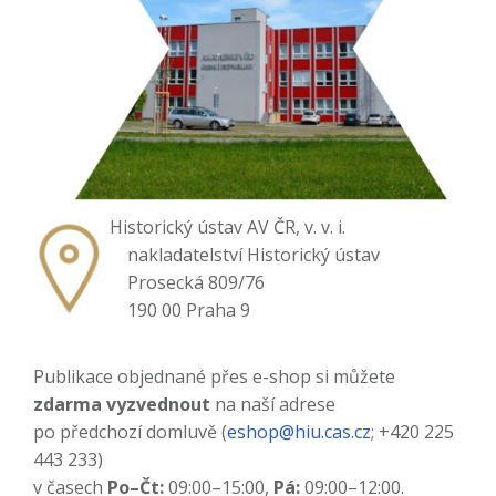
Historický ústav AV ČR, v. v. i.
nakladatelství Historický ústav
Prosecká 809/76
190 00 Praha 9
Publikace objednané přes e-shop si můžete
zdarma vyzvednout
na naší adrese
po předchozí domluvě (
eshop@hiu.cas.cz
; +420 225
443 233)
v časech
Po–Čt:
09:00–15:00,
Pá:
09:00–12:00.