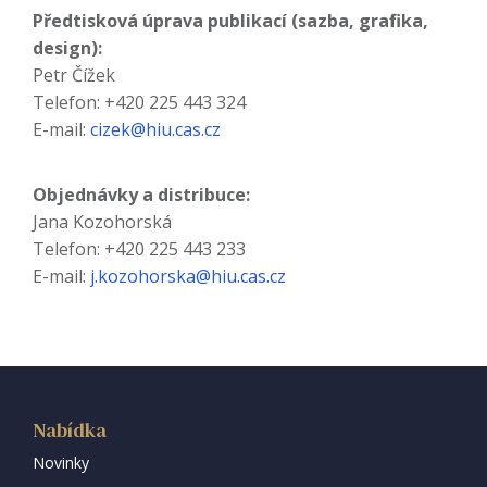
Předtisková úprava publikací (sazba, grafika,
design):
Petr Čížek
Telefon: +420 225 443 324
E-mail:
cizek@hiu.cas.cz
Objednávky a distribuce:
Jana Kozohorská
Telefon: +420 225 443 233
E-mail:
j.kozohorska@hiu.cas.cz
Nabídka
Novinky