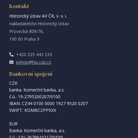
Kontakt
Historický ústav AV ČR, v. v. i.
nakladatelství Historický ústav
Prosecká 809/76,
190 00 Praha 9
+420 225 443 233
eshop@hiu.cas.cz
Bankovní spojení
CZK
banka: Komerční banka, a.s.
č.ú.: 19-2795200207/0100
IBAN: CZ44 0100 0000 1927 9520 0207
SWIFT: KOMBCZPPXXX
EUR
Banka: Komerční banka, a.s.
č.ú.: 131-2679610217/0100