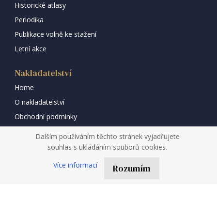
Historické atlasy
Periodika
Publikace volně ke stažení
Letní akce
Nakladatelství
Home
O nakladatelství
Obchodní podmínky
Vše o nákupu
Dalším používáním těchto stránek vyjadřujete
GDPR a cookies
souhlas s ukládáním souborů cookies.
Kontakty
Více informací
Rozumím
Kontakt
Historický ústav AV ČR, v. v. i.
nakladatelství Historický ústav