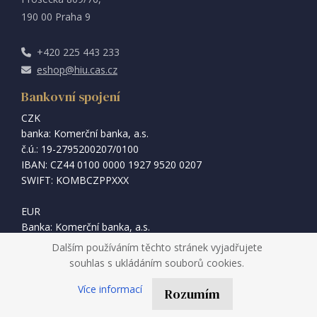
190 00 Praha 9
+420 225 443 233
eshop@hiu.cas.cz
Bankovní spojení
CZK
banka: Komerční banka, a.s.
č.ú.: 19-2795200207/0100
IBAN: CZ44 0100 0000 1927 9520 0207
SWIFT: KOMBCZPPXXX
EUR
Banka: Komerční banka, a.s.
č.ú.: 131-2679610217/0100
Dalším používáním těchto stránek vyjadřujete
IBAN: CZ16 0100 0001 3126 7961 0217
souhlas s ukládáním souborů cookies.
BIC/Swift: KOMBCZPPXXX
Více informací
Rozumím
Externí odkazy