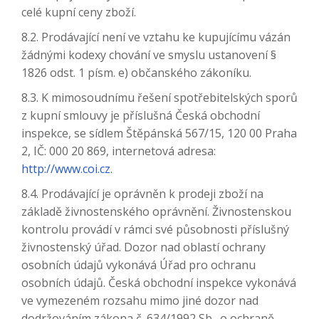
celé kupní ceny zboží.
8.2. Prodávající není ve vztahu ke kupujícímu vázán
žádnými kodexy chování ve smyslu ustanovení §
1826 odst. 1 písm. e) občanského zákoníku.
8.3. K mimosoudnímu řešení spotřebitelských sporů
z kupní smlouvy je příslušná Česká obchodní
inspekce, se sídlem Štěpánská 567/15, 120 00 Praha
2, IČ: 000 20 869, internetová adresa:
http://www.coi.cz
.
8.4. Prodávající je oprávněn k prodeji zboží na
základě živnostenského oprávnění. Živnostenskou
kontrolu provádí v rámci své působnosti příslušný
živnostenský úřad. Dozor nad oblastí ochrany
osobních údajů vykonává Úřad pro ochranu
osobních údajů. Česká obchodní inspekce vykonává
ve vymezeném rozsahu mimo jiné dozor nad
dodržováním zákona č. 634/1992 Sb., o ochraně