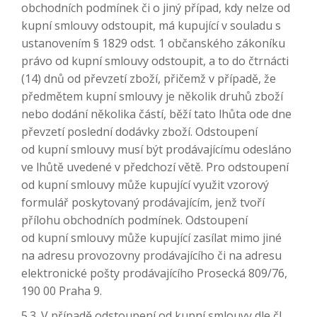
obchodních podmínek či o jiný případ, kdy nelze od
kupní smlouvy odstoupit, má kupující v souladu s
ustanovením § 1829 odst. 1 občanského zákoníku
právo od kupní smlouvy odstoupit, a to do čtrnácti
(14) dnů od převzetí zboží, přičemž v případě, že
předmětem kupní smlouvy je několik druhů zboží
nebo dodání několika částí, běží tato lhůta ode dne
převzetí poslední dodávky zboží. Odstoupení
od kupní smlouvy musí být prodávajícímu odesláno
ve lhůtě uvedené v předchozí větě. Pro odstoupení
od kupní smlouvy může kupující využit vzorový
formulář poskytovaný prodávajícím, jenž tvoří
přílohu obchodních podmínek. Odstoupení
od kupní smlouvy může kupující zasílat mimo jiné
na adresu provozovny prodávajícího či na adresu
elektronické pošty prodávajícího Prosecká 809/76,
190 00 Praha 9.
5.3. V případě odstoupení od kupní smlouvy dle čl.