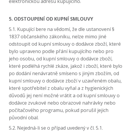
elektronickou adresu kupujícího.
5. ODSTOUPENÍ OD KUPNÍ SMLOUVY
5.1. Kupující bere na vědomí, že dle ustanovení §
1837 občanského zákoníku, nelze mimo jiné
odstoupit od kupní smlouvy o dodávce zboží, které
bylo upraveno podle přání kupujícího nebo pro
jeho osobu, od kupní smlouvy o dodávce zboží,
které podléhá rychlé zkáze, jakož i zboží, které bylo
po dodání nenávratně smíseno s jiným zbožím, od
kupní smlouvy o dodávce zboží v uzavřeném obalu,
které spotřebitel z obalu vyňal a z hygienických
důvodů jej není možné vrátit a od kupní smlouvy o
dodávce zvukové nebo obrazové nahrávky nebo
počítačového programu, pokud porušil jejich
původní obal.
5.2. Nejedná-li se o případ uvedený v čl. 5.1.