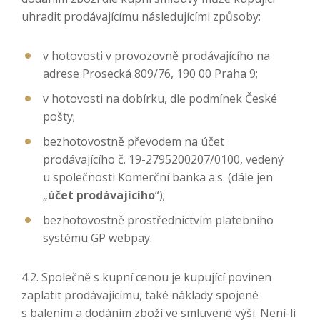
uhradit prodávajícímu následujícími způsoby:
v hotovosti v provozovně prodávajícího na
adrese Prosecká 809/76, 190 00 Praha 9;
v hotovosti na dobírku, dle podmínek České
pošty;
bezhotovostně převodem na účet
prodávajícího č. 19-2795200207/0100, vedený
u společnosti Komerční banka a.s. (dále jen
„
účet prodávajícího
“);
bezhotovostně prostřednictvím platebního
systému GP webpay.
4.2. Společně s kupní cenou je kupující povinen
zaplatit prodávajícímu, také náklady spojené
s balením a dodáním zboží ve smluvené výši. Není-li