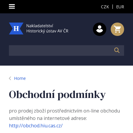
|
CZK
EUR
Home
Obchodní podmínky
pro prodej zboží prostřednictvím on-line obchodu
umístěného na internetové adrese:
http://obchod.hiu.cas.cz/