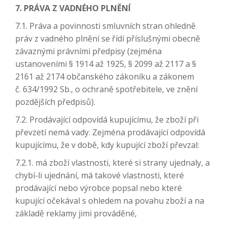
7. PRÁVA Z VADNÉHO PLNĚNÍ
7.1. Práva a povinnosti smluvních stran ohledně
práv z vadného plnění se řídí příslušnými obecně
závaznými právními předpisy (zejména
ustanoveními § 1914 až 1925, § 2099 až 2117 a §
2161 až 2174 občanského zákoníku a zákonem
č. 634/1992 Sb., o ochraně spotřebitele, ve znění
pozdějších předpisů).
7.2. Prodávající odpovídá kupujícímu, že zboží při
převzetí nemá vady. Zejména prodávající odpovídá
kupujícímu, že v době, kdy kupující zboží převzal:
7.2.1. má zboží vlastnosti, které si strany ujednaly, a
chybí-li ujednání, má takové vlastnosti, které
prodávající nebo výrobce popsal nebo které
kupující očekával s ohledem na povahu zboží a na
základě reklamy jimi prováděné,