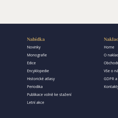
Nabídka
Naklad
Novinky
Home
Monografie
O naklad
Edice
Obchodn
Encyklopedie
Vše o n
Historické atlasy
GDPR a 
Periodika
Kontakt
Publikace volně ke stažení
Letní akce