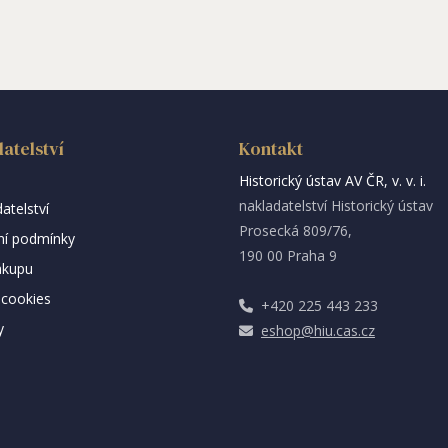
atelství
Kontakt
Historický ústav AV ČR, v. v. i.
nakladatelství Historický ústav
atelství
Prosecká 809/76,
í podmínky
190 00 Praha 9
ákupu
cookies
+420 225 443 233
y
eshop@hiu.cas.cz