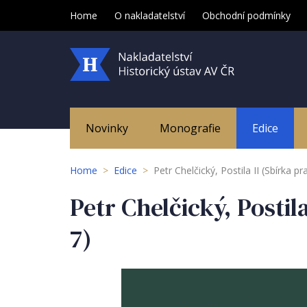
Home
O nakladatelství
Obchodní podmínky
Novinky
Monografie
Edice
Home
>
Edice
>
Petr Chelčický, Postila II (Sbírka
Petr Chelčický, Posti
7)