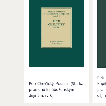
Petr 
Petr Chelčický, Postila I (Sbírka
Kapi
pramenů k náboženským
pram
dějinám, sv. 6)
dějin