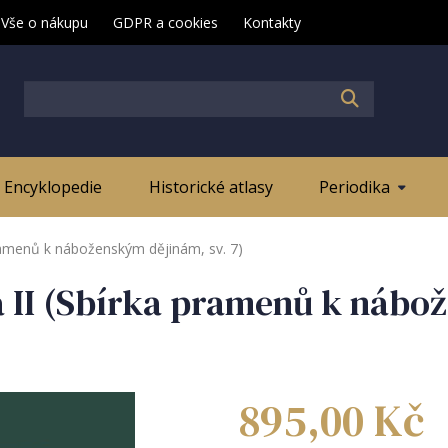
Vše o nákupu
GDPR a cookies
Kontakty
Encyklopedie
Historické atlasy
Periodika
 pramenů k náboženským dějinám, sv. 7)
la II (Sbírka pramenů k nábo
895,00
Kč