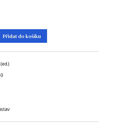
Přidat do košíku
(ed.)
-0
ústav