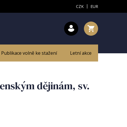
|
CZK
EUR
Publikace volně ke stažení
Letní akce
ženským dějinám, sv.