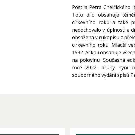
Postila Petra Chelčického j
Toto dílo obsahuje téměř
církevního roku a také p
nedochovalo v úplnosti a dn
obsažena v rukopisu z přelo
církevního roku. Mladší ver
1532. Ačkoli obsahuje všech
na polovinu. Současná edic
roce 2022, druhý nyní ce
souborného vydání spisů Pe