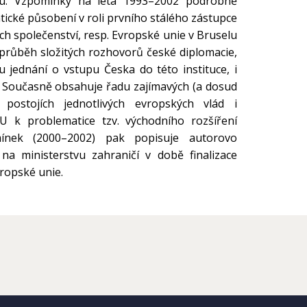
u. Vzpomínky na léta 1993–2002 podrobně
ické působení v roli prvního stálého zástupce
h společenství, resp. Evropské unie v Bruselu
y průběh složitých rozhovorů české diplomacie,
u jednání o vstupu Česka do této instituce, i
í. Současně obsahuje řadu zajímavých (a dosud
postojích jednotlivých evropských vlád i
EU k problematice tzv. východního rozšíření
ínek (2000–2002) pak popisuje autorovo
a ministerstvu zahraničí v době finalizace
ropské unie.