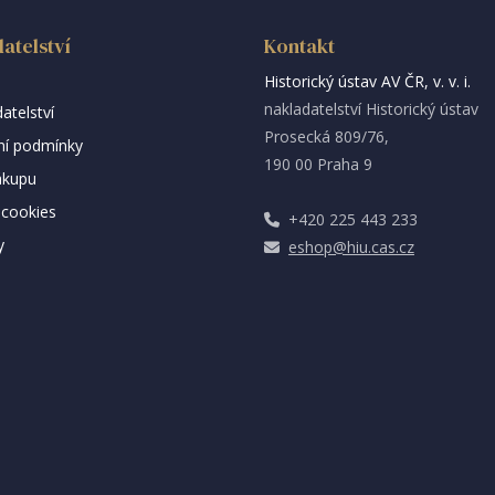
atelství
Kontakt
Historický ústav AV ČR, v. v. i.
nakladatelství Historický ústav
atelství
Prosecká 809/76,
í podmínky
190 00 Praha 9
ákupu
cookies
+420 225 443 233
y
eshop@hiu.cas.cz