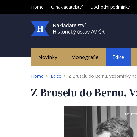
Home
O nakladatelství
Obchodní podmínky
Novinky
Monografie
Edice
Home
>
Edice
>
Z Bruselu do Bernu. Vzpomínky na
Z Bruselu do Bernu. V