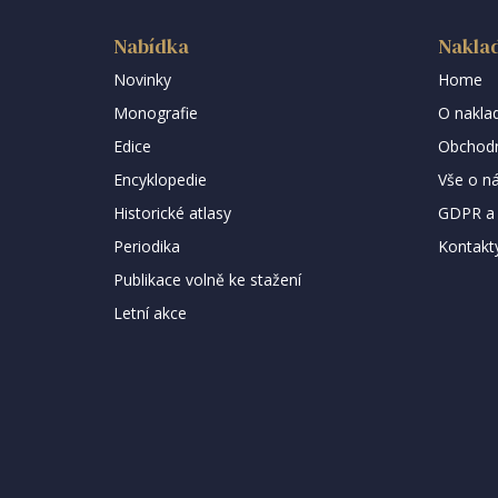
Nabídka
Naklad
Novinky
Home
Monografie
O naklad
Edice
Obchodn
Encyklopedie
Vše o n
Historické atlasy
GDPR a 
Periodika
Kontakt
Publikace volně ke stažení
Letní akce