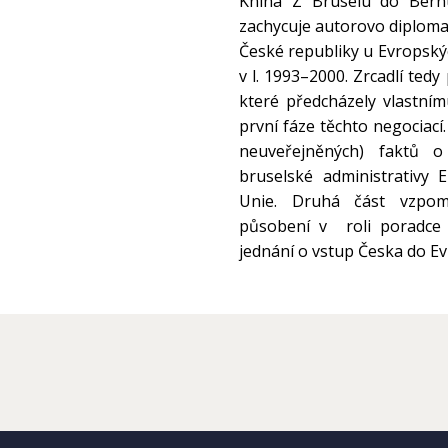
Kniha Z Bruselu do Bern
zachycuje autorovo diplomat
České republiky u Evropskýc
v l. 1993–2000. Zrcadlí ted
které předcházely vlastním
první fáze těchto negociac
neuveřejněných) faktů o 
bruselské administrativy 
Unie. Druhá část vzpom
působení v roli poradce n
jednání o vstup Česka do Ev