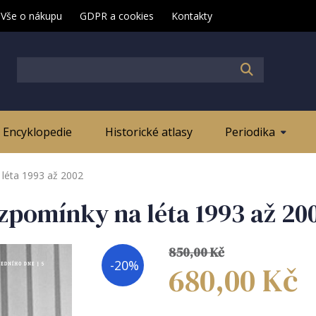
Vše o nákupu
GDPR a cookies
Kontakty
Encyklopedie
Historické atlasy
Periodika
 léta 1993 až 2002
zpomínky na léta 1993 až 20
850,00
Kč
-
20
%
680,00
Kč