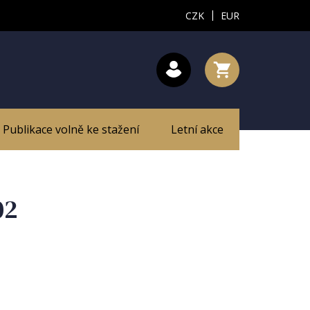
|
CZK
EUR
Publikace volně ke stažení
Letní akce
02