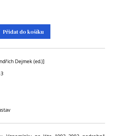
Přidat do košíku
ndřich Dejmek (ed.)]
-3
ústav