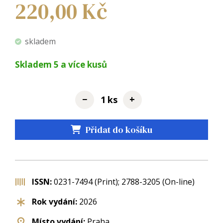
220,00
Kč
skladem
Skladem
5
a více kusů
−
+
ks
Přidat do košíku
ISSN:
0231-7494 (Print); 2788-3205 (On-line)
Rok vydání:
2026
Místo vydání:
Praha