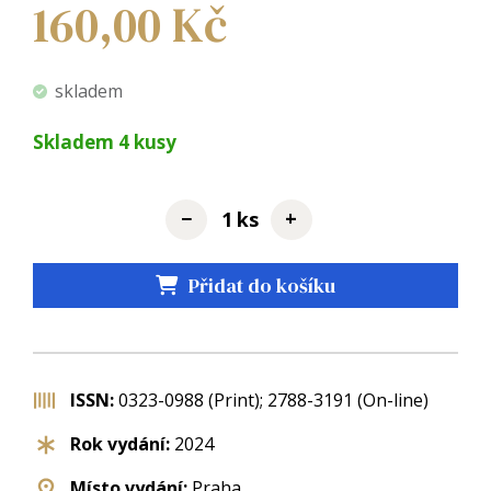
160,00
Kč
skladem
Skladem
4
kusy
−
+
ks
Přidat do košíku
ISSN:
0323-0988 (Print); 2788-3191 (On-line)
Rok vydání:
2024
Místo vydání:
Praha