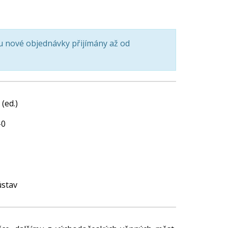
 nové objednávky přijímány až od
(ed.)
-0
ústav