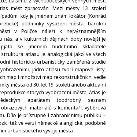
ičce, dalšímu z východočeských věnných měst,
atlas měst zpracován. Mezi městy 13. století
případům, kdy je jménem znám lokátor (Konrád
oretické) podmínky vysazení města, barokní
ěstí v Poličce náleží k nejvýznamnějším
nás, a v kulturních dějinách doby novější je
 spjata se jménem hudebního skladatele
 struktura atlasu je analogická jako ve všech
vodní historicko-urbanisticky zaměřená studie
obrazeními, jádro atlasu tvoří mapové listy,
ých map i množství map rekonstrukčních, vedle
mky města od 30. let 19. století anebo aktuální
reprodukce starých vyobrazení města. Atlas je
vědeckým aparátem (podrobný seznam
obrazových materiálů s komentáři, výběrová
a). Dílo je přístupné i zahraničnímu publiku –
zici též ve verzi německé a anglické, podobně
ším urbanistického vývoje města.