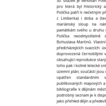
30. svazek je věnován Pol
pro která byl Historický 
Polička patří k nečetným 
z Limberka) i doba a (te
mariánský sloup na nám
památkám svého u druhu u 
Polička neodmyslitelně
Bohuslava Martinů. Vlastní
předcházejících svazcích: ú
doprovozená černobílými vy
obsahující reprodukce star
toho pak i kolmé letecké sní
územní plán; součástí jsou 
opatřen standardním 
publikovaných mapových a 
bibliografie k dějinám měst
podrobný seznam je k dispo
jako přehled dějin a předev