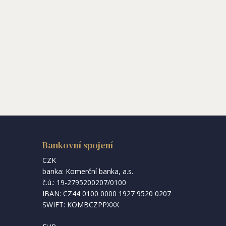
Bankovní spojení
CZK
banka: Komerční banka, a.s.
č.ú.: 19-2795200207/0100
IBAN: CZ44 0100 0000 1927 9520 0207
SWIFT: KOMBCZPPXXX