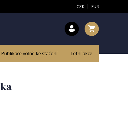
|
CZK
EUR
Publikace volně ke stažení
Letní akce
čka