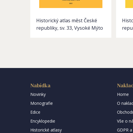
Historický atlas měst České
Hist
republiky, sv. 33, Vysoké Mýto
repu
Nabídka
Naklad
Novinky
Home
Monografie
O naklad
Edice
Obchodn
Encyklopedie
Vše o n
Historické atlasy
GDPR a 