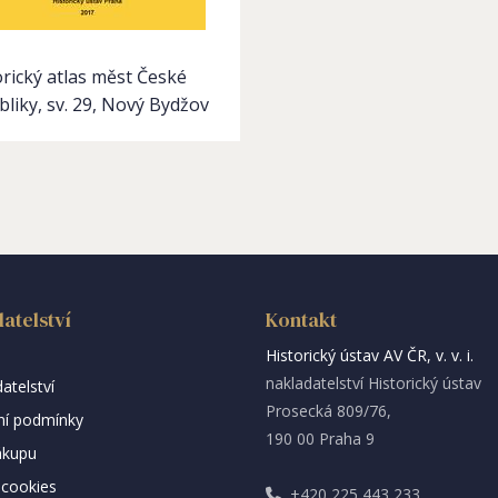
orický atlas měst České
bliky, sv. 29, Nový Bydžov
atelství
Kontakt
Historický ústav AV ČR, v. v. i.
nakladatelství Historický ústav
atelství
Prosecká 809/76,
í podmínky
190 00 Praha 9
ákupu
cookies
+420 225 443 233