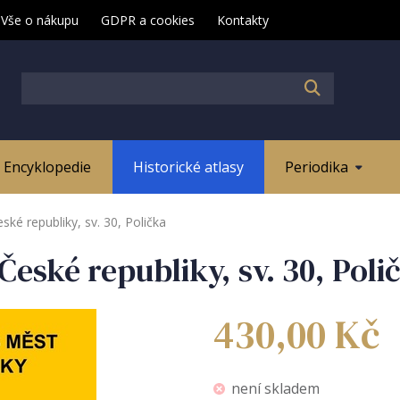
Vše o nákupu
GDPR a cookies
Kontakty
Encyklopedie
Historické atlasy
Periodika
ské republiky, sv. 30, Polička
České republiky, sv. 30, Poli
430,00
Kč
není skladem