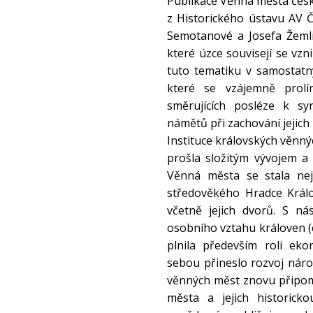
Publikace Věnná města čes
z Historického ústavu AV 
Semotanové a Josefa Žeml
které úzce souvisejí se v
tuto tematiku v samostatný
které se vzájemně prolín
směrujících posléze k synt
námětů při zachování jejich 
Instituce královských věnný
prošla složitým vývojem a
Věnná města se stala nej
středověkého Hradce Králo
včetně jejich dvorů. S n
osobního vztahu královen (
plnila především roli ek
sebou přineslo rozvoj národ
věnných měst znovu připom
města a jejich historicko