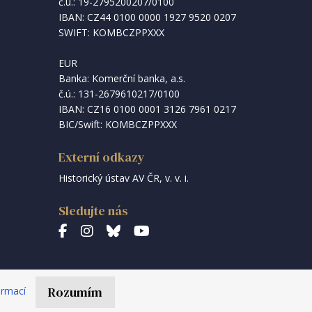
č.ú.: 19-2795200207/0100
IBAN: CZ44 0100 0000 1927 9520 0207
SWIFT: KOMBCZPPXXX
EUR
Banka: Komerční banka, a.s.
č.ú.: 131-2679610217/0100
IBAN: CZ16 0100 0001 3126 7961 0217
BIC/Swift: KOMBCZPPXXX
Externí odkazy
Historický ústav AV ČR, v. v. i.
Sledujte nás
made by
JRWN
Rozumím
ormací