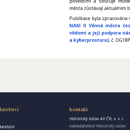
povědomí a sbližuje mode
města zůstávají aktuálním 
Publikace byla zpracována 
NAKI II Věnná města čes
vědomí a její podpora nást
a kyberprostoru)
, č. DG18
atelství
Kontakt
Historický ústav AV ČR, v. v. i.
nakladatelství Historický ústav
atelství