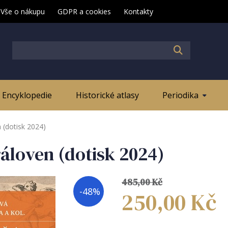
Vše o nákupu
GDPR a cookies
Kontakty
Encyklopedie
Historické atlasy
Periodika
 (dotisk 2024)
áloven (dotisk 2024)
485,00
Kč
-
48
%
250,00
Kč