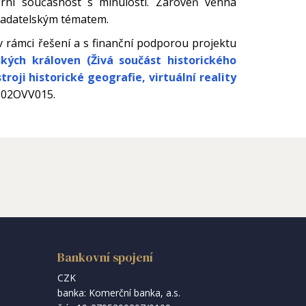
rní současnost s minulostí. Zároveň věnná
badatelským tématem.
v rámci řešení a s finanční podporou projektu
kých královen (Živá součást historického
roji historické geografie, virtuální reality
P02OVV015.
Bankovní spojení
CZK
banka: Komerční banka, a.s.