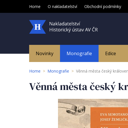
Home
O nakladatelství
Obchodní podmínky
Novinky
Monografie
Edice
Home
>
Monografie
>
Věnná města český královen
Věnná města český kr