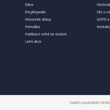
Edice
Obchodn
Encyklopedie
Vše o n
Historické atlasy
GDPR a 
Periodika
Kontakt
Publikace volně ke stažení
Letní akce
Dalším používáním těchto