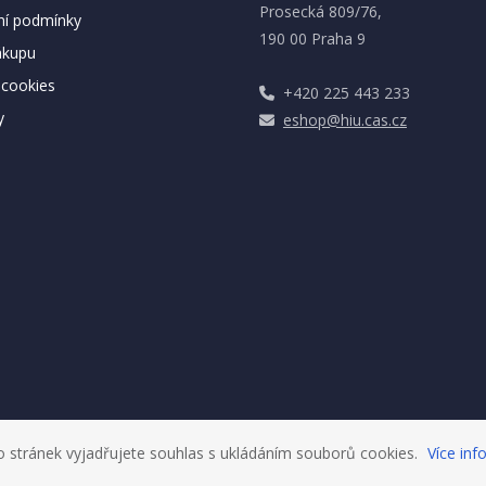
Prosecká 809/76,
í podmínky
190 00 Praha 9
ákupu
cookies
+420 225 443 233
y
eshop@hiu.cas.cz
 stránek vyjadřujete souhlas s ukládáním souborů cookies.
Více inf