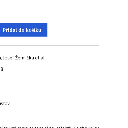
Přidat do košíku
Josef Žemlička et al.
-8
ústav