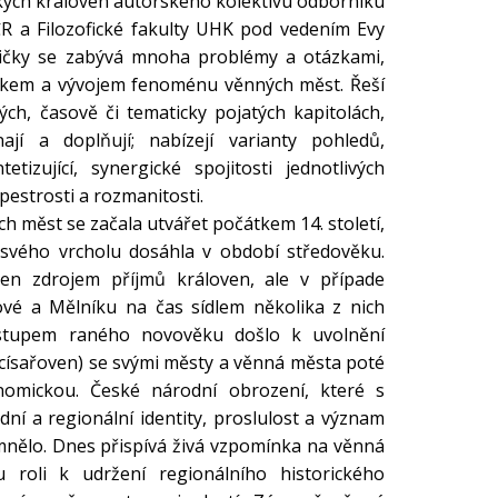
kých královen autorského kolektivu odborníku
ČR a Filozofické fakulty UHK pod vedením Evy
ičky se zabývá mnoha problémy a otázkami,
znikem a vývojem fenoménu věnných měst. Řeší
ch, časově či tematicky pojatých kapitolách,
ají a doplňují; nabízejí varianty pohledů,
etizující, synergické spojitosti jednotlivých
pestrosti a rozmanitosti.
ch měst se začala utvářet počátkem 14. století,
 svého vrcholu dosáhla v období středověku.
en zdrojem příjmů královen, ale v případe
vé a Mělníku na čas sídlem několika z nich
ástupem raného novověku došlo k uvolnění
císařoven) se svými městy a věnná města poté
onomickou. České národní obrození, které s
ní a regionální identity, proslulost a význam
nělo. Dnes přispívá živá vzpomínka na věnná
u roli k udržení regionálního historického