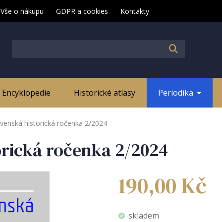
Vše o nákupu
GDPR a cookies
Kontakty
Encyklopedie
Historické atlasy
Periodika
venská historická ročenka 2/2024
orická ročenka 2/2024
190,00
Kč
skladem