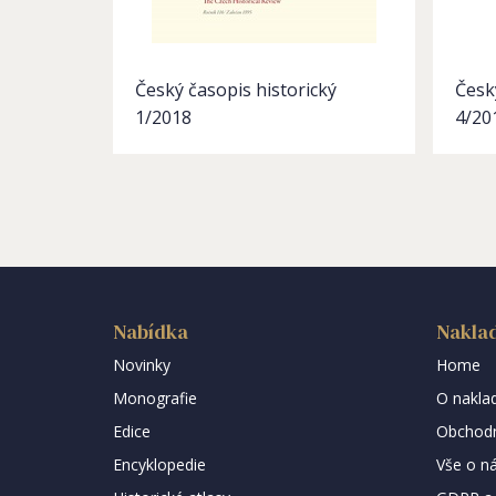
Český časopis historický
Česk
1/2018
4/20
Nabídka
Naklad
Novinky
Home
Monografie
O naklad
Edice
Obchodn
Encyklopedie
Vše o n