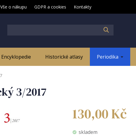
Vše o nákupu
GDPR a cookies
Kontakty
Encyklopedie
Historické atlasy
Periodika
17
cký 3/2017
130,00
Kč
skladem