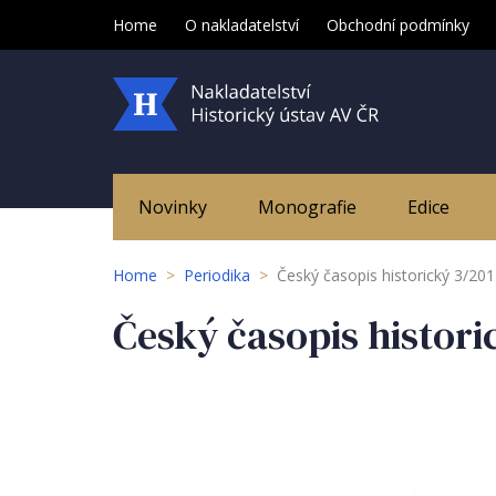
Home
O nakladatelství
Obchodní podmínky
Novinky
Monografie
Edice
Home
>
Periodika
>
Český časopis historický 3/20
Český časopis histori