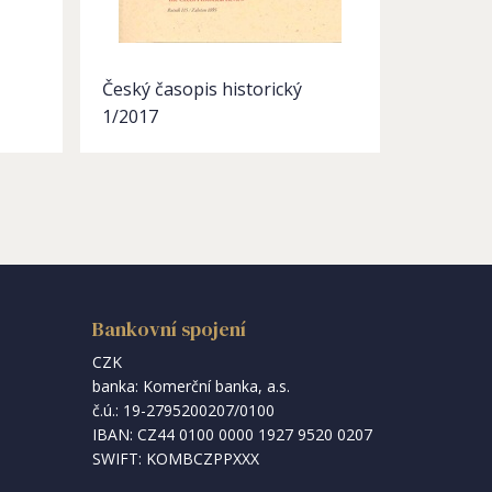
Český časopis historický
1/2017
Bankovní spojení
CZK
banka: Komerční banka, a.s.
č.ú.: 19-2795200207/0100
IBAN: CZ44 0100 0000 1927 9520 0207
SWIFT: KOMBCZPPXXX