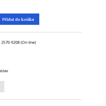
Přidat do košíku
; 2570-9208 (On-line)
ústav