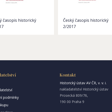
ý časopis historický
Český časopis historický
17
2/2017
atelství
Kontakt
Historický ústav AV ČR, v. v. i.
nakladatelství Historický ústav
atelství
Prosecká 809/76,
í podmínky
190 00 Praha 9
ákupu