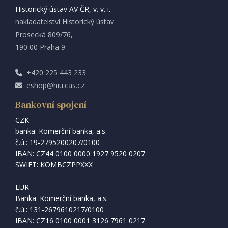
Historický ústav AV ČR, v. v. i.
nakladatelství Historický ústav
Prosecká 809/76,
190 00 Praha 9
+420 225 443 233
eshop@hiu.cas.cz
Bankovní spojení
CZK
banka: Komerční banka, a.s.
č.ú.: 19-2795200207/0100
IBAN: CZ44 0100 0000 1927 9520 0207
SWIFT: KOMBCZPPXXX
EUR
Banka: Komerční banka, a.s.
č.ú.: 131-2679610217/0100
IBAN: CZ16 0100 0001 3126 7961 0217