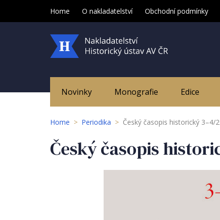
Home
O nakladatelství
Obchodní podmínky
Novinky
Monografie
Edice
Home
>
Periodika
>
Český časopis historický 3–4/
Český časopis histori