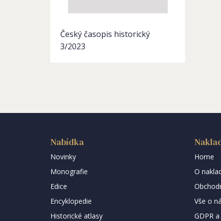
Český časopis historický
3/2023
Nabídka
Naklad
Novinky
Home
Monografie
O naklad
Edice
Obchodn
Encyklopedie
Vše o n
Historické atlasy
GDPR a 