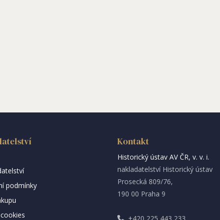
atelství
Kontakt
Historický ústav AV ČR, v. v. i.
nakladatelství Historický ústav
atelství
Prosecká 809/76,
í podmínky
190 00 Praha 9
ákupu
cookies
+420 225 443 233