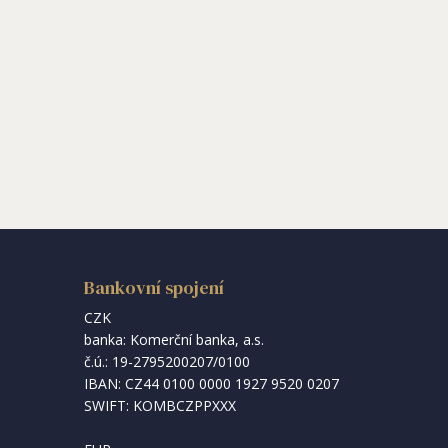
Bankovní spojení
CZK
banka: Komerční banka, a.s.
č.ú.: 19-2795200207/0100
IBAN: CZ44 0100 0000 1927 9520 0207
SWIFT: KOMBCZPPXXX