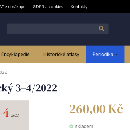
Vše o nákupu
GDPR a cookies
Kontakty
Encyklopedie
Historické atlasy
Periodika
2022
cký 3–4/2022
260,00
Kč
skladem