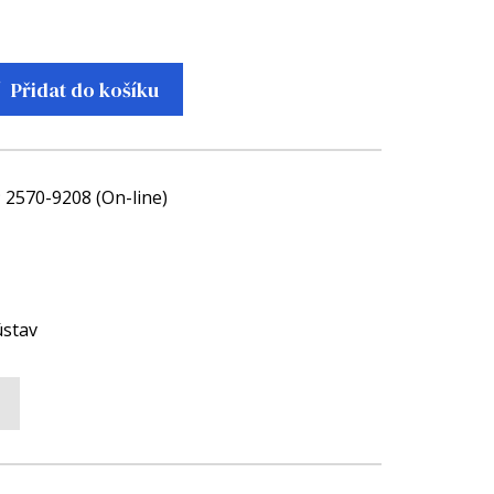
Přidat do košíku
; 2570-9208 (On-line)
ústav