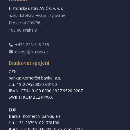
Historický ústav AV ČR, v. v. i.
nakladatelství Historický ústav
Prosecká 809/76,
190 00 Praha 9
+420 225 443 233
eshop@hiu.cas.cz
Bankovní spojení
CZK
banka: Komerční banka, a.s.
č.ú.: 19-2795200207/0100
IBAN: CZ44 0100 0000 1927 9520 0207
SWIFT: KOMBCZPPXXX
EUR
Banka: Komerční banka, a.s.
č.ú.: 131-2679610217/0100
IBAN: CZ16 0100 0001 3126 7961 0217