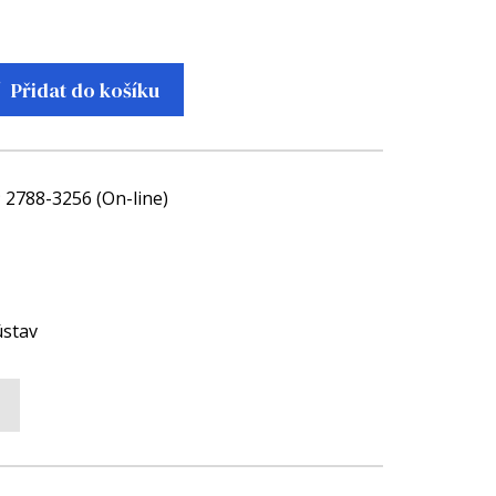
Přidat do košíku
; 2788-3256 (On-line)
ústav