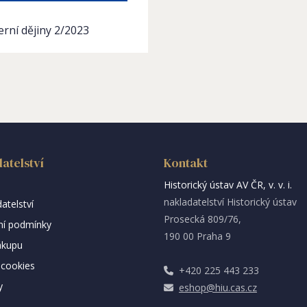
rní dějiny 2/2023
atelství
Kontakt
Historický ústav AV ČR, v. v. i.
nakladatelství Historický ústav
atelství
Prosecká 809/76,
í podmínky
190 00 Praha 9
ákupu
cookies
+420 225 443 233
y
eshop@hiu.cas.cz