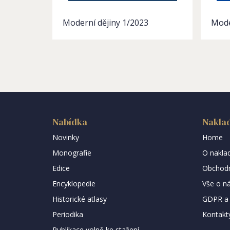
Moderní dějiny 1/2023
Mode
Nabídka
Naklad
Novinky
Home
Monografie
O naklad
Edice
Obchodn
Encyklopedie
Vše o n
Historické atlasy
GDPR a 
Periodika
Kontakt
Publikace volně ke stažení