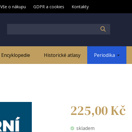
Vše o nákupu
GDPR a cookies
Kontakty
Encyklopedie
Historické atlasy
Periodika
225,00
Kč
skladem