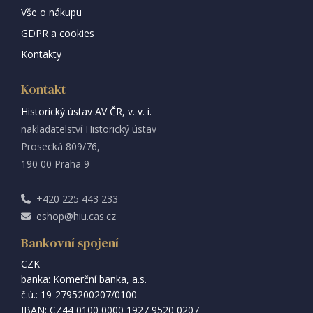
Vše o nákupu
GDPR a cookies
Kontakty
Kontakt
Historický ústav AV ČR, v. v. i.
nakladatelství Historický ústav
Prosecká 809/76,
190 00 Praha 9
+420 225 443 233
eshop@hiu.cas.cz
Bankovní spojení
CZK
banka: Komerční banka, a.s.
č.ú.: 19-2795200207/0100
IBAN: CZ44 0100 0000 1927 9520 0207