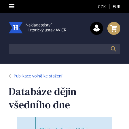
|
CZK
EUR
Publikace volně ke stažení
Databáze dějin
všedního dne