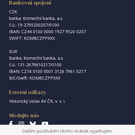
Bankovní spojení
CZK
banka: Komerční banka, a.s.
č.ú.: 19-2795200207/0100
IBAN: CZ44 0100 0000 1927 9520 0207
SWIFT: KOMBCZPPXXX
EUR
Banka: Komerční banka, a.s.
č.ú.: 131-2679610217/0100
IBAN: CZ16 0100 0001 3126 7961 0217
BIC/Swift: KOMBCZPPXXX
Externí odkazy
Historický ústav AV ČR, v. v. i.
Sledujte nás
Dalším používáním těchto stránek vyjadřujete