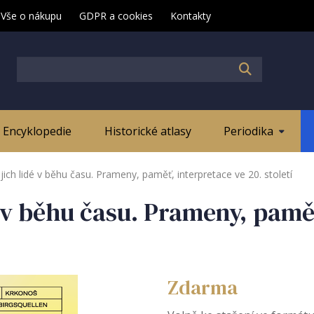
Vše o nákupu
GDPR a cookies
Kontakty
Encyklopedie
Historické atlasy
Periodika
jich lidé v běhu času. Prameny, paměť, interpretace ve 20. století
é v běhu času. Prameny, paměť
Zdarma