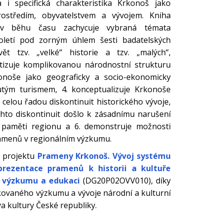
a i specifická charakteristika Krkonoš jako
ostředím, obyvatelstvem a vývojem. Kniha
 v běhu času zachycuje vybraná témata
toletí pod zorným úhlem šesti badatelských
vět tzv. „velké“ historie a tzv. „malých“,
matizuje komplikovanou národnostní strukturu
konoše jako geograficky a socio-ekonomicky
nutým turismem, 4. konceptualizuje Krkonoše
elou řadou diskontinuit historického vývoje,
chto diskontinuit došlo k zásadnímu narušení
é paměti regionu a 6. demonstruje možnosti
ramenů v regionálním výzkumu.
i projektu
Prameny Krkonoš. Vývoj systému
prezentace pramenů k historii a kultuře
e výzkumu a edukaci
(DG20P02OVV010), díky
ovaného výzkumu a vývoje národní a kulturní
tva kultury České republiky.