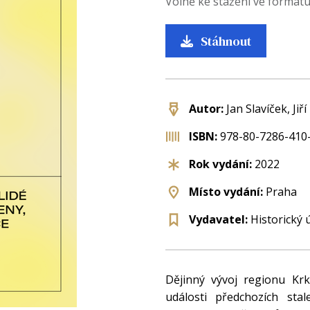
Volně ke stažení ve formát
Stáhnout
Autor:
Jan Slavíček, Jiř
ISBN:
978-80-7286-410
Rok vydání:
2022
Místo vydání:
Praha
Vydavatel:
Historický 
Dějinný vývoj regionu Krk
události předchozích stal