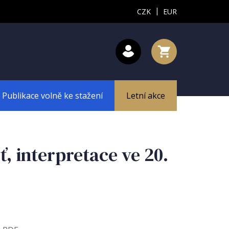
|
CZK
EUR
Publikace volně ke stažení
Letní akce
, interpretace ve 20.