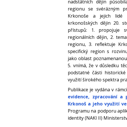
nadstátních dějin působil
regionu se svérázným pr
Krkonoše a jejich lidé
krkonošských dějin 20. s
přístupů: 1. propojuje s
regionálních dějin, 2. te
regionu, 3. reflektuje Kr
specifický region s rozvi
jako oblast poznamenanou c
5. vnímá, že v důsledku tě
podstatné části historick
využití širokého spektra p
Publikace je vydána v rámc
evidence, zpracování a 
Krkonoš a jeho využití v
Programu na podporu aplik
identity (NAKI II) Ministers