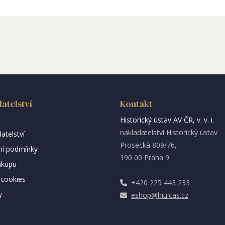
atelství
Kontakt
Historický ústav AV ČR, v. v. i.
nakladatelství Historický ústav
atelství
Prosecká 809/76,
í podmínky
190 00 Praha 9
ákupu
cookies
+420 225 443 233
y
eshop@hiu.cas.cz