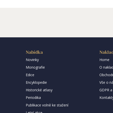
Nabídka
Naklad
Novinky
Home
Monografie
O naklad
Edice
Obchodn
Encyklopedie
Vše o n
Historické atlasy
GDPR a 
Periodika
Kontakt
Publikace volně ke stažení
Letní akce