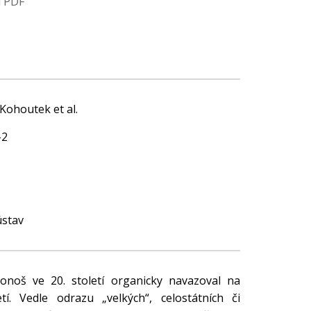
u PDF
í Kohoutek et al.
-2
ústav
onoš ve 20. století organicky navazoval na
etí. Vedle odrazu „velkých“, celostátních či